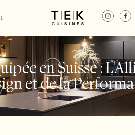
t
ipée en Suisse : L'Al
ign et de la Perform