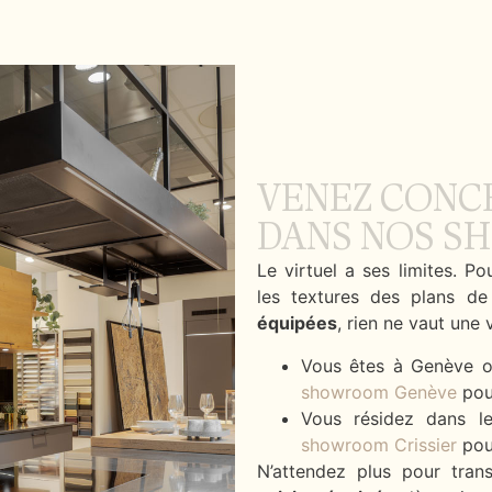
VENEZ CONC
DANS NOS 
Le virtuel a ses limites. P
les textures des plans de
équipées
, rien ne vaut une v
Vous êtes à Genève o
showroom Genève
pour
Vous résidez dans l
showroom Crissier
pour
N’attendez plus pour tran