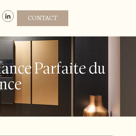
CONTACT
liance Parfaite du
ance