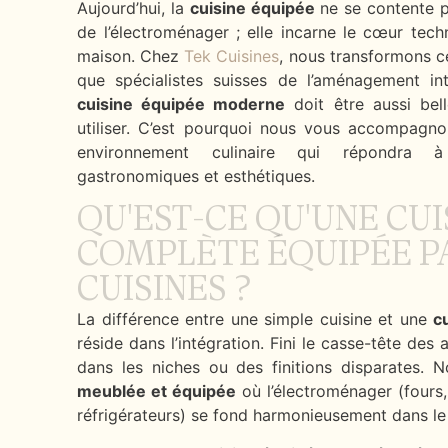
Aujourd’hui, la
cuisine équipée
ne se contente p
de l’électroménager ; elle incarne le cœur tech
maison. Chez
Tek Cuisines
, nous transformons ce
que spécialistes suisses de l’aménagement int
cuisine équipée moderne
doit être aussi bel
utiliser. C’est pourquoi nous vous accompagn
environnement culinaire qui répondra 
gastronomiques et esthétiques.
QU'EST-CE QU'UNE CUI
COMPLÈTE ÉQUIPÉE P
CUISINES ?
La différence entre une simple cuisine et une
c
réside dans l’intégration. Fini le casse-tête des 
dans les niches ou des finitions disparates.
meublée et équipée
où l’électroménager (fours,
réfrigérateurs) se fond harmonieusement dans le