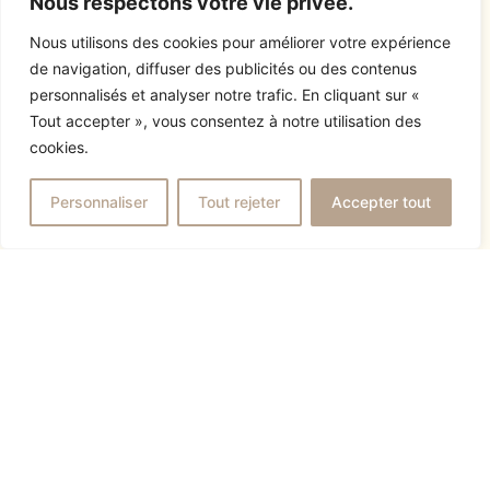
cuisine sur mesure
Nous respectons votre vie privée.
Afin de profiter d’un espace agréable et
Nous utilisons des cookies pour améliorer votre expérience
fonctionnel au sein de votre cuisine, vous
de navigation, diffuser des publicités ou des contenus
choisirez certainement de concevoir un
personnalisés et analyser notre trafic. En cliquant sur «
mobilier sur-mesure qui convient à vos
Tout accepter », vous consentez à notre utilisation des
cookies.
Personnaliser
Tout rejeter
Accepter tout