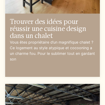
Trouver des idées pour
réussir une cuisine design
dans un chalet
Vous êtes propriétaire d’un magnifique chalet ?
Ce logement au style atypique et cocooning a
un charme fou. Pour le sublimer tout en gardant
son