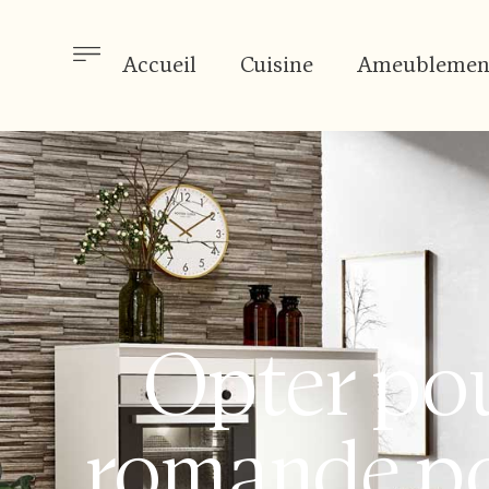
Accueil
Cuisine
Ameublemen
Opter pou
romande po