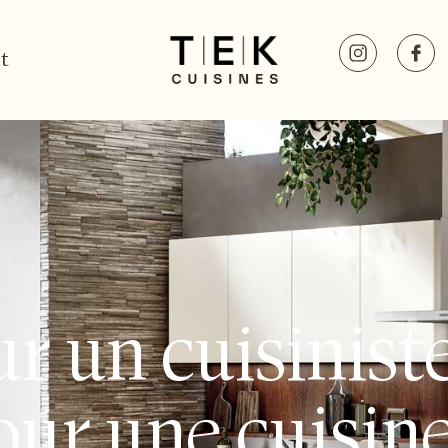
t
r un cuisiniste
ur une cuisine