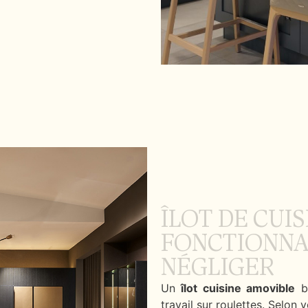
ÎLOT DE CUIS
FONCTIONNAL
NÉGLIGER
Un
îlot cuisine amovible
bi
travail sur roulettes. Selon v