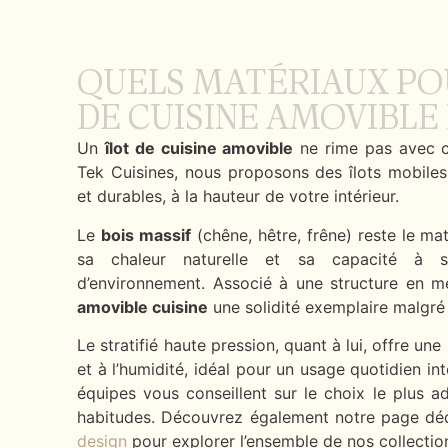
QUELS MATÉRIAUX PO
DE CUISINE AMOVIBLE 
Un
îlot de cuisine amovible
ne rime pas avec c
Tek Cuisines, nous proposons des îlots mobile
et durables, à la hauteur de votre intérieur.
Le
bois massif
(chêne, hêtre, frêne) reste le mat
sa chaleur naturelle et sa capacité à s
d’environnement. Associé à une structure en mét
amovible cuisine
une solidité exemplaire malgré 
Le stratifié haute pression, quant à lui, offre un
et à l’humidité, idéal pour un usage quotidien int
équipes vous conseillent sur le choix le plus a
habitudes. Découvrez également notre page d
design
pour explorer l’ensemble de nos collectio