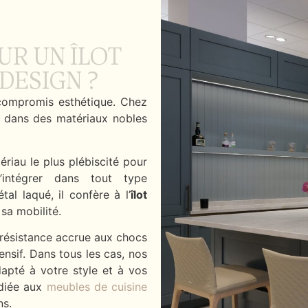
UR UN ÎLOT
DESIGN ?
ompromis esthétique. Chez
s dans des matériaux nobles
ériau le plus plébiscité pour
’intégrer dans tout type
al laqué, il confère à l’
îlot
sa mobilité.
e résistance accrue aux chocs
ensif. Dans tous les cas, nos
dapté à votre style et à vos
édiée aux
meubles de cuisine
ns.