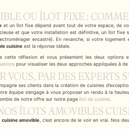
IBLE OU ÎLOT FIXE : COMME
e
et un îlot fixe dépend avant tout de votre espace, de vo
ieuse et que votre installation est définitive, un îlot fixe
électroménager encastré). En revanche, si votre logement es
ble cuisine
est la réponse idéale.
cette réflexion et vous présentent les deux options en 
isations
pour visualiser les deux approches appliquées à de 
R VOUS, PAR DES EXPERTS S
pagne ses clients dans la création de cuisines d’excepti
notre équipe s’engage à vous proposer un rendu à la haute
nsemble de notre offre sur notre page
îlot de cuisine
.
NOS ÎLOTS AMOVIBLES CUI
e cuisine amovible
, c’est encore de le voir en vrai. Nos d