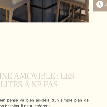
L
INE AMOVIBLE : LES
ITÉS À NE PAS
en pensé va bien au-delà d’un simple plan de
os besoins, il peut intégrer :