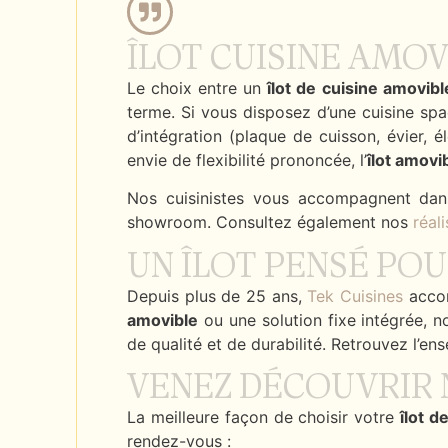
ÎLOT CUISINE AMOV
Le choix entre un
îlot de cuisine amovibl
terme. Si vous disposez d’une cuisine spac
d’intégration (plaque de cuisson, évier, 
envie de flexibilité prononcée, l’
îlot amovi
Nos cuisinistes vous accompagnent dans 
showroom. Consultez également nos
réal
UN ÎLOT PENSÉ POU
Depuis plus de 25 ans,
Tek Cuisines
accom
amovible
ou une solution fixe intégrée, 
de qualité et de durabilité. Retrouvez l’e
VENEZ DÉCOUVRIR 
La meilleure façon de choisir votre
îlot d
rendez-vous :