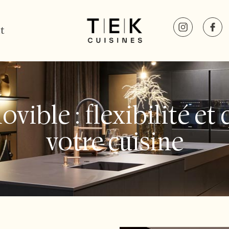
t
ovible : flexibilité e
votre cuisine