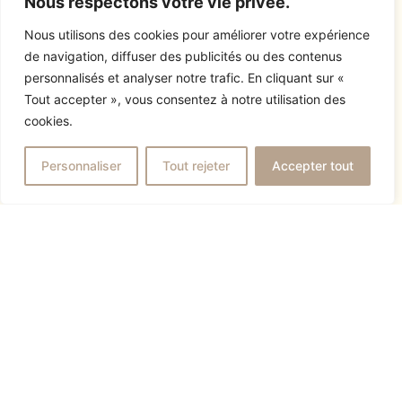
Nous respectons votre vie privée.
projet.
TEK CUISINES, VOTRE
Nous utilisons des cookies pour améliorer votre expérience
de navigation, diffuser des publicités ou des contenus
EXPERT EN CUISINE
personnalisés et analyser notre trafic. En cliquant sur «
ITALIENNE MEUBLE EN
Tout accepter », vous consentez à notre utilisation des
SUISSE
cookies.
Depuis plus de 25 ans,
Tek Cuisines
accompagne ses clients dans la conception de
Personnaliser
Tout rejeter
Accepter tout
cuisines d’exception, avec une expertise
reconnue sur les collections italiennes. Nos deux
showrooms vous permettent de découvrir nos
modèles en situation réelle, de toucher les
matériaux et d’échanger directement avec nos
conseillers.
DÉCOUVREZ NOS MEUBLE
CUISINE ITALIENNE DANS
NOS SHOWROOMS