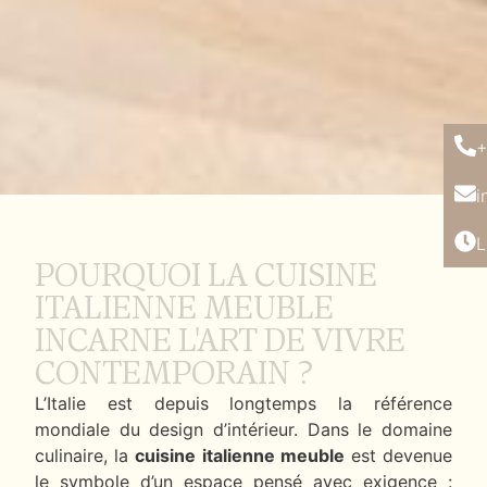
+
i
L
POURQUOI LA CUISINE
ITALIENNE MEUBLE
INCARNE L'ART DE VIVRE
CONTEMPORAIN ?
L’Italie est depuis longtemps la référence
mondiale du design d’intérieur. Dans le domaine
culinaire, la
cuisine italienne meuble
est devenue
le symbole d’un espace pensé avec exigence :