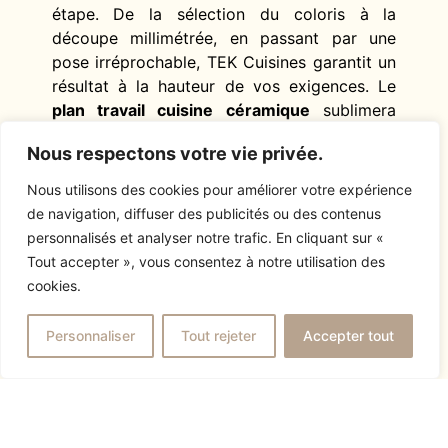
étape. De la sélection du coloris à la
découpe millimétrée, en passant par une
pose irréprochable, TEK Cuisines garantit un
résultat à la hauteur de vos exigences. Le
plan travail cuisine céramique
sublimera
votre espace pour les décennies à venir.
Nous respectons votre vie privée.
Contactez-nous
dès maintenant pour
échanger sur votre projet et découvrir toutes
Nous utilisons des cookies pour améliorer votre expérience
les possibilités offertes par le
plan de travail
de navigation, diffuser des publicités ou des contenus
cuisine céramique
au sein de votre
cuisine
personnalisés et analyser notre trafic. En cliquant sur «
sur mesure
.
Tout accepter », vous consentez à notre utilisation des
cookies.
AUTRES ARTICLES
Personnaliser
Tout rejeter
Accepter tout